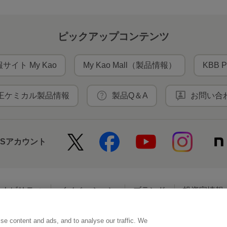
ピックアップコンテンツ
サイト My Kao
My Kao Mall（製品情報）
KBB P
王ケミカル製品情報
製品Q＆A
お問い合
NSアカウント
テナビリティ
イノベーション
ブランド
投資家情報
se content and ads, and to analyse our traffic. We
アクセシビリティ
個人情報保護方針
利用者情報の外部送信
ソーシ