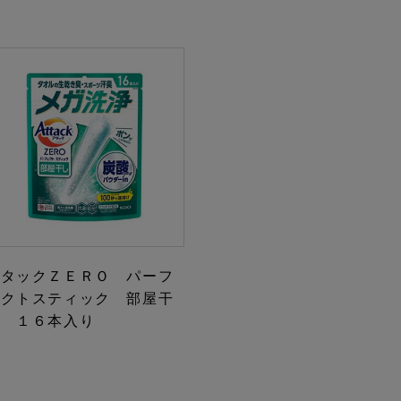
アタックＺＥＲＯ パーフ
ェクトスティック 部屋干
し １６本入り