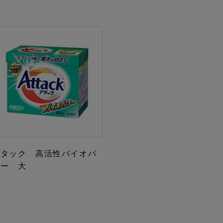
アタック 高活性バイオパ
ワー 大