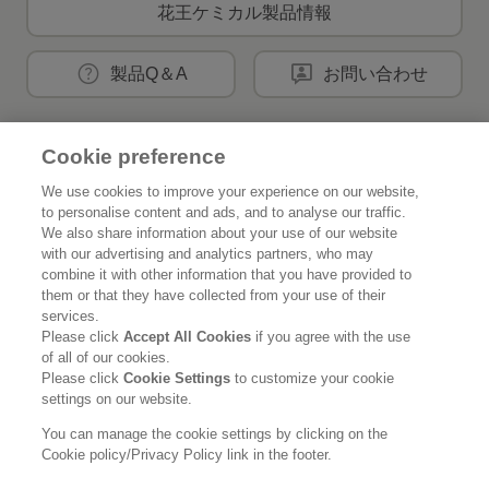
花王ケミカル製品情報
製品Q＆A
お問い合わせ
Cookie preference
花王公式SNSアカウント
We use cookies to improve your experience on our website,
to personalise content and ads, and to analyse our traffic.
We also share information about your use of our website
with our advertising and analytics partners, who may
combine it with other information that you have provided to
Home
花王について
them or that they have collected from your use of their
services.
サステナビリティ
イノベーション
Please click
Accept All Cookies
if you agree with the use
of all of our cookies.
ブランド
投資家情報
Please click
Cookie Settings
to customize your cookie
settings on our website.
ニュースルーム
採用情報
You can manage the cookie settings by clicking on the
Cookie policy/Privacy Policy link in the footer.
利用規約
花王のアクセシビリティ
個人情報保護方針