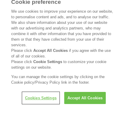
Cookie preference
花王公式SNSアカウント
We use cookies to improve your experience on our website,
to personalise content and ads, and to analyse our traffic.
We also share information about your use of our website
with our advertising and analytics partners, who may
combine it with other information that you have provided to
Home
花王について
them or that they have collected from your use of their
services.
サステナビリティ
イノベーション
Please click
Accept All Cookies
if you agree with the use
of all of our cookies.
ブランド
投資家情報
Please click
Cookie Settings
to customize your cookie
settings on our website.
ニュースルーム
採用情報
You can manage the cookie settings by clicking on the
Cookie policy/Privacy Policy link in the footer.
利用規約
花王のアクセシビリティ
個人情報保護方針
Cookies Settings
Accept All Cookies
利用者情報の外部送信
ソーシャルメディアポリシー
© Kao Corporation