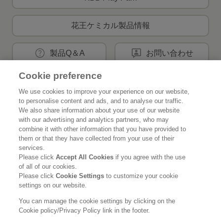
花王ケミカル製品情報
製品Q＆A
お問い合わせ
Cookie preference
We use cookies to improve your experience on our website,
花王公式SNSアカウント
to personalise content and ads, and to analyse our traffic.
We also share information about your use of our website
with our advertising and analytics partners, who may
combine it with other information that you have provided to
them or that they have collected from your use of their
Home
花王について
services.
Please click
Accept All Cookies
if you agree with the use
of all of our cookies.
サステナビリティ
イノベーション
Please click
Cookie Settings
to customize your cookie
settings on our website.
ブランド
投資家情報
You can manage the cookie settings by clicking on the
Cookie policy/Privacy Policy link in the footer.
ニュースルーム
採用情報