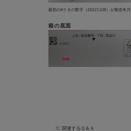
最初の8ケタの数字（20221108）が製造年
箱の底面
関連するＱ＆Ａ