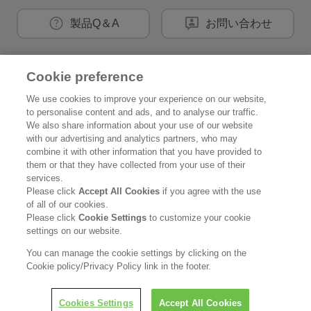
製品Q＆A
お問い合わせ
Cookie preference
花王公式SNSアカウント
We use cookies to improve your experience on our website,
to personalise content and ads, and to analyse our traffic.
We also share information about your use of our website
with our advertising and analytics partners, who may
combine it with other information that you have provided to
Home
花王について
them or that they have collected from your use of their
services.
サステナビリティ
イノベーション
Please click
Accept All Cookies
if you agree with the use
of all of our cookies.
ブランド
投資家情報
Please click
Cookie Settings
to customize your cookie
settings on our website.
ニュースルーム
採用情報
You can manage the cookie settings by clicking on the
Cookie policy/Privacy Policy link in the footer.
利用規約
花王のアクセシビリティ
個人情報保護方針
Cookies Settings
Accept All Cookies
利用者情報の外部送信
ソーシャルメディアポリシー