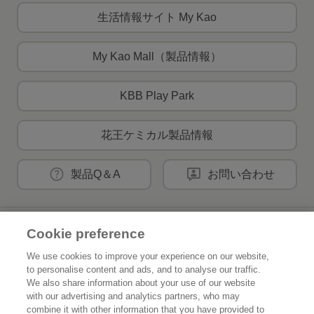
生活情報サイト My Kao
My Kao Mall（製品情報）
KBB Play Park
花王ケミカル製品情報
製品Q＆A
お問い合わせ
花王公式SNSアカウント
Cookie preference
We use cookies to improve your experience on our website,
to personalise content and ads, and to analyse our traffic.
We also share information about your use of our website
with our advertising and analytics partners, who may
Home
花王について
combine it with other information that you have provided to