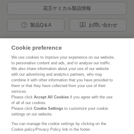
花王ケミカル製品情報
製品Q＆A
お問い合わせ
Cookie preference
花王公式SNSアカウント
We use cookies to improve your experience on our website,
to personalise content and ads, and to analyse our traffic.
We also share information about your use of our website
with our advertising and analytics partners, who may
combine it with other information that you have provided to
Home
花王について
them or that they have collected from your use of their
services.
サステナビリティ
イノベーション
Please click
Accept All Cookies
if you agree with the use
of all of our cookies.
ブランド
投資家情報
Please click
Cookie Settings
to customize your cookie
settings on our website.
ニュースルーム
採用情報
You can manage the cookie settings by clicking on the
Cookie policy/Privacy Policy link in the footer.