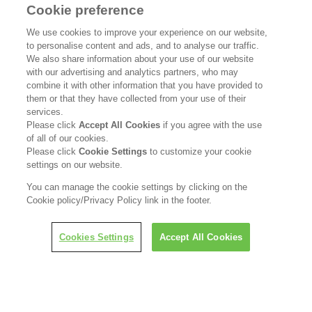
Cookie preference
花王公式SNSアカウント
We use cookies to improve your experience on our website,
to personalise content and ads, and to analyse our traffic.
We also share information about your use of our website
with our advertising and analytics partners, who may
combine it with other information that you have provided to
Home
花王について
them or that they have collected from your use of their
services.
Please click
Accept All Cookies
if you agree with the use
サステナビリティ
イノベーション
of all of our cookies.
Please click
Cookie Settings
to customize your cookie
ブランド
投資家情報
settings on our website.
You can manage the cookie settings by clicking on the
ニュースルーム
採用情報
Cookie policy/Privacy Policy link in the footer.
利用規約
花王のアクセシビリティ
個人情報保護方針
LINEで担当者につなぐ
Cookies Settings
Accept All Cookies
利用者情報の外部送信
ソーシャルメディアポリシー