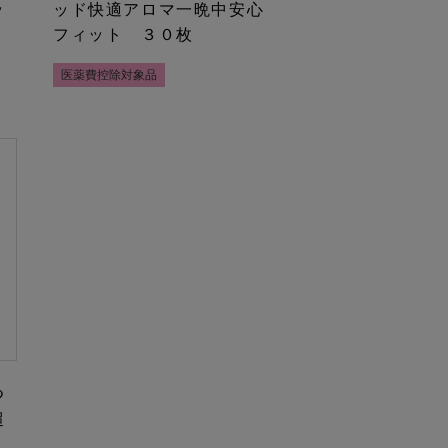
ッ
ッド快適アロマ一晩中安心
フィット ３０枚
医薬費控除対象品
つ
超