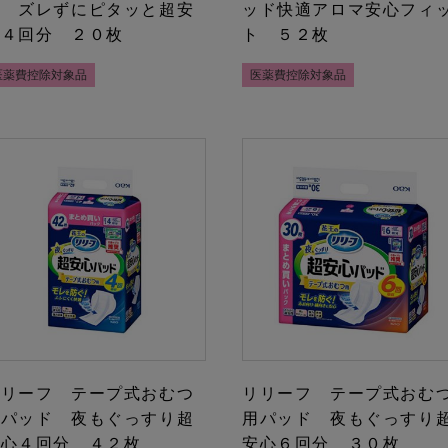
ド ズレずにピタッと超安
ッド快適アロマ安心フィ
心４回分 ２０枚
ト ５２枚
医薬費控除対象品
医薬費控除対象品
リリーフ テープ式おむつ
リリーフ テープ式おむ
用パッド 夜もぐっすり超
用パッド 夜もぐっすり
安心４回分 ４２枚
安心６回分 ３０枚