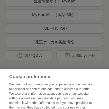
生活情報サイト My Kao
My Kao Mall（製品情報）
KBB Play Park
花王ケミカル製品情報
製品Q＆A
お問い合わせ
花王公式SNSアカウント
Cookie preference
We use cookies to improve your experience on our website,
to personalise content and ads, and to analyse our traffic.
We also share information about your use of our website
with our advertising and analytics partners, who may
Home
花王について
combine it with other information that you have provided to
them or that they have collected from your use of their