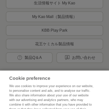
生活情報サイト My Kao
My Kao Mall（製品情報）
KBB Play Park
花王ケミカル製品情報
製品Q＆A
お問い合わせ
花王公式SNSアカウント
Cookie preference
We use cookies to improve your experience on our website,
to personalise content and ads, and to analyse our traffic.
We also share information about your use of our website
with our advertising and analytics partners, who may
Home
花王について
combine it with other information that you have provided to