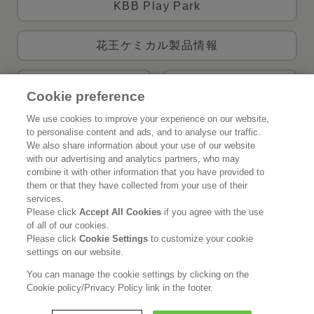
KBB Play Park
花王ケミカル製品情報
製品Q＆A
お問い合わせ
Cookie preference
We use cookies to improve your experience on our website,
to personalise content and ads, and to analyse our traffic.
花王公式SNSアカウント
We also share information about your use of our website
with our advertising and analytics partners, who may
combine it with other information that you have provided to
them or that they have collected from your use of their
services.
Please click
Accept All Cookies
if you agree with the use
Home
花王について
of all of our cookies.
Please click
Cookie Settings
to customize your cookie
サステナビリティ
イノベーション
settings on our website.
You can manage the cookie settings by clicking on the
ブランド
投資家情報
Cookie policy/Privacy Policy link in the footer.
ニュースルーム
採用情報