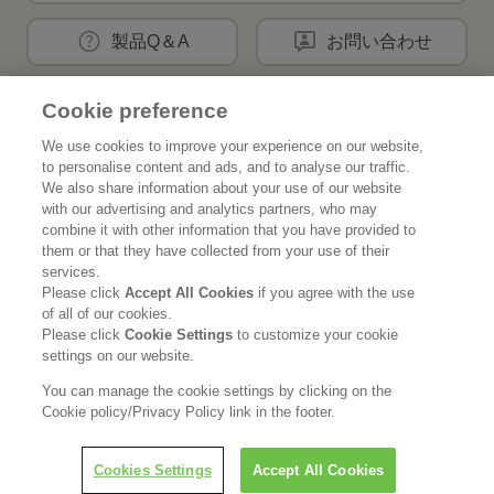
製品Q＆A
お問い合わせ
Cookie preference
花王公式SNSアカウント
We use cookies to improve your experience on our website,
to personalise content and ads, and to analyse our traffic.
We also share information about your use of our website
with our advertising and analytics partners, who may
combine it with other information that you have provided to
them or that they have collected from your use of their
Home
花王について
services.
Please click
Accept All Cookies
if you agree with the use
サステナビリティ
イノベーション
of all of our cookies.
Please click
Cookie Settings
to customize your cookie
ブランド
投資家情報
settings on our website.
You can manage the cookie settings by clicking on the
ニュースルーム
採用情報
Cookie policy/Privacy Policy link in the footer.
利用規約
花王のアクセシビリティ
個人情報保護方針
Cookies Settings
Accept All Cookies