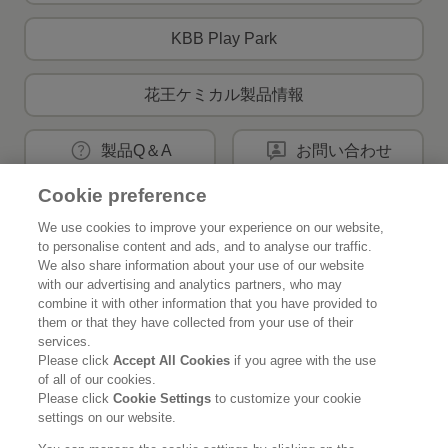
KBB Play Park
花王ケミカル製品情報
製品Q＆A
お問い合わせ
Cookie preference
We use cookies to improve your experience on our website,
花王公式SNSアカウント
to personalise content and ads, and to analyse our traffic.
We also share information about your use of our website
with our advertising and analytics partners, who may
combine it with other information that you have provided to
them or that they have collected from your use of their
Home
花王について
services.
Please click
Accept All Cookies
if you agree with the use
of all of our cookies.
サステナビリティ
イノベーション
Please click
Cookie Settings
to customize your cookie
settings on our website.
ブランド
投資家情報