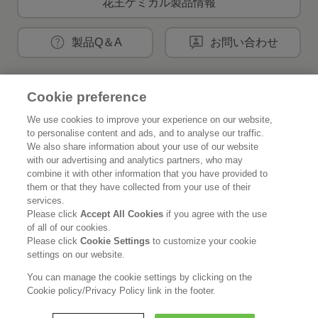
花王ケミカル製品情報
製品Q＆A
お問い合わせ
Cookie preference
花王公式SNSアカウント
We use cookies to improve your experience on our website,
to personalise content and ads, and to analyse our traffic.
We also share information about your use of our website
with our advertising and analytics partners, who may
combine it with other information that you have provided to
Home
花王について
them or that they have collected from your use of their
services.
サステナビリティ
イノベーション
Please click
Accept All Cookies
if you agree with the use
of all of our cookies.
ブランド
投資家情報
Please click
Cookie Settings
to customize your cookie
settings on our website.
ニュースルーム
採用情報
You can manage the cookie settings by clicking on the
Cookie policy/Privacy Policy link in the footer.
利用規約
花王のアクセシビリティ
個人情報保護方針