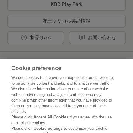
KBB Play Park
花王ケミカル製品情報
製品Q＆A
お問い合わせ
花王公式SNSアカウント
Cookie preference
We use cookies to improve your experience on our website,
to personalise content and ads, and to analyse our traffic.
We also share information about your use of our website
Home
花王について
with our advertising and analytics partners, who may
combine it with other information that you have provided to
them or that they have collected from your use of their
サステナビリティ
イノベーション
services.
Please click
Accept All Cookies
if you agree with the use
ブランド
投資家情報
of all of our cookies.
Please click
Cookie Settings
to customize your cookie