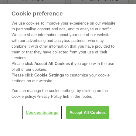
Cookie preference
花王公式SNSアカウント
We use cookies to improve your experience on our website,
to personalise content and ads, and to analyse our traffic.
We also share information about your use of our website
with our advertising and analytics partners, who may
combine it with other information that you have provided to
them or that they have collected from your use of their
Home
花王について
services.
Please click
Accept All Cookies
if you agree with the use
of all of our cookies.
サステナビリティ
イノベーション
Please click
Cookie Settings
to customize your cookie
settings on our website.
ブランド
投資家情報
You can manage the cookie settings by clicking on the
ニュースルーム
採用情報
Cookie policy/Privacy Policy link in the footer.
LINEで担当者につなぐ
Cookies Settings
Accept All Cookies
利用規約
花王のアクセシビリティ
個人情報保護方針
利用者情報の外部送信
ソーシャルメディアポリシー