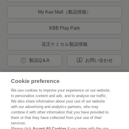
My Kao Mall（製品情報）
KBB Play Park
花王ケミカル製品情報
製品Q＆A
お問い合わせ
Cookie preference
花王公式SNSアカウント
We use cookies to improve your experience on our website,
to personalise content and ads, and to analyse our traffic.
We also share information about your use of our website
with our advertising and analytics partners, who may
combine it with other information that you have provided to
Home
花王について
them or that they have collected from your use of their
services.
サステナビリティ
イノベーション
Please click
Accept All Cookies
if you agree with the use