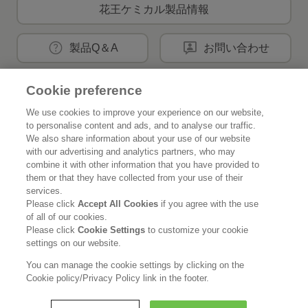
花王ケミカル製品情報
製品Q＆A
お問い合わせ
Cookie preference
花王公式SNSアカウント
We use cookies to improve your experience on our website,
to personalise content and ads, and to analyse our traffic.
We also share information about your use of our website
with our advertising and analytics partners, who may
combine it with other information that you have provided to
them or that they have collected from your use of their
Home
花王について
services.
Please click
Accept All Cookies
if you agree with the use
サステナビリティ
イノベーション
of all of our cookies.
Please click
Cookie Settings
to customize your cookie
ブランド
投資家情報
settings on our website.
You can manage the cookie settings by clicking on the
ニュースルーム
採用情報
Cookie policy/Privacy Policy link in the footer.