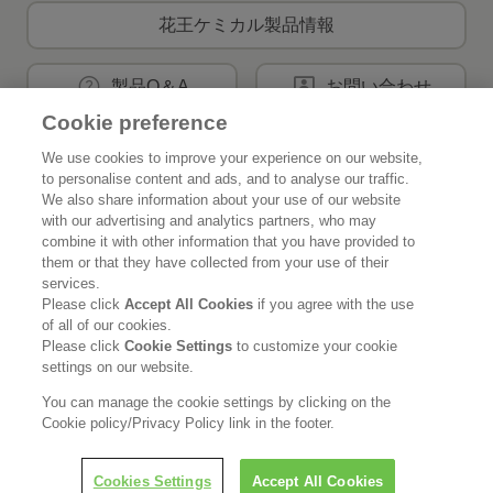
花王ケミカル製品情報
製品Q＆A
お問い合わせ
Cookie preference
We use cookies to improve your experience on our website,
花王公式SNSアカウント
to personalise content and ads, and to analyse our traffic.
We also share information about your use of our website
with our advertising and analytics partners, who may
combine it with other information that you have provided to
them or that they have collected from your use of their
services.
Home
花王について
Please click
Accept All Cookies
if you agree with the use
of all of our cookies.
サステナビリティ
イノベーション
Please click
Cookie Settings
to customize your cookie
settings on our website.
ブランド
投資家情報
You can manage the cookie settings by clicking on the
Cookie policy/Privacy Policy link in the footer.
ニュースルーム
採用情報
Cookies Settings
Accept All Cookies