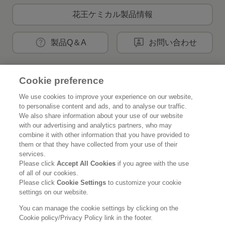
花王ケミカル製品情報
製品Q＆A
お問い合わせ
Cookie preference
花王公式SNSアカウント
We use cookies to improve your experience on our website,
to personalise content and ads, and to analyse our traffic.
We also share information about your use of our website
with our advertising and analytics partners, who may
combine it with other information that you have provided to
Home
花王について
them or that they have collected from your use of their
services.
サステナビリティ
イノベーション
Please click
Accept All Cookies
if you agree with the use
of all of our cookies.
ブランド
投資家情報
Please click
Cookie Settings
to customize your cookie
settings on our website.
ニュースルーム
採用情報
You can manage the cookie settings by clicking on the
Cookie policy/Privacy Policy link in the footer.