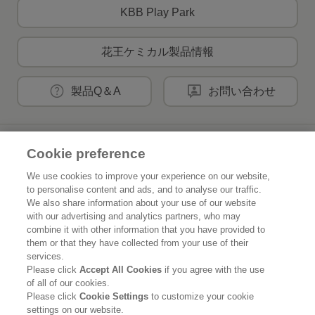
KBB Play Park
花王ケミカル製品情報
製品Q＆A
お問い合わせ
花王公式SNSアカウント
Cookie preference
We use cookies to improve your experience on our website,
to personalise content and ads, and to analyse our traffic.
We also share information about your use of our website
with our advertising and analytics partners, who may
Home
花王について
combine it with other information that you have provided to
them or that they have collected from your use of their
サステナビリティ
イノベーション
services.
Please click
Accept All Cookies
if you agree with the use
of all of our cookies.
ブランド
投資家情報
Please click
Cookie Settings
to customize your cookie
settings on our website.