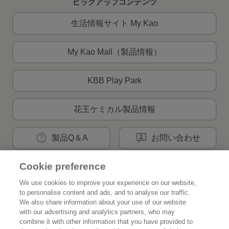
ピックアップコンテンツ
生活情報サイト My Kao
My Kao Mall（製品情報）
KBB Play Park
花王ケミカル製品情報
製品Q＆A
お問い合わせ
Cookie preference
花王公式SNSアカウント
We use cookies to improve your experience on our website,
to personalise content and ads, and to analyse our traffic.
We also share information about your use of our website
with our advertising and analytics partners, who may
combine it with other information that you have provided to