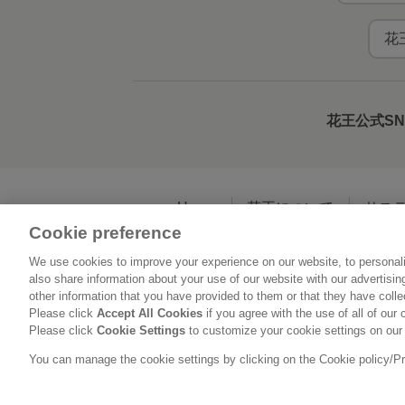
花
花王公式S
Home
花王について
サス
Cookie preference
We use cookies to improve your experience on our website, to personali
利用規約
花王の
also share information about your use of our website with our advertisi
other information that you have provided to them or that they have coll
Please click
Accept All Cookies
if you agree with the use of all of our 
Please click
Cookie Settings
to customize your cookie settings on our
You can manage the cookie settings by clicking on the Cookie policy/Priv