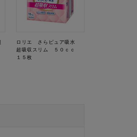
超
ロリエ さらピュア吸水
２
超吸収スリム ５０ｃｃ
１５枚