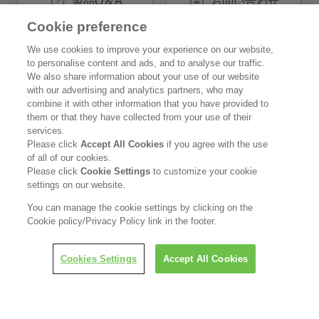
製品Q＆A
お問い合わせ
Cookie preference
We use cookies to improve your experience on our website,
花王公式SNSアカウント
to personalise content and ads, and to analyse our traffic.
We also share information about your use of our website
with our advertising and analytics partners, who may
combine it with other information that you have provided to
them or that they have collected from your use of their
services.
Home
花王について
Please click
Accept All Cookies
if you agree with the use
of all of our cookies.
サステナビリティ
イノベーション
Please click
Cookie Settings
to customize your cookie
settings on our website.
ブランド
投資家情報
You can manage the cookie settings by clicking on the
Cookie policy/Privacy Policy link in the footer.
ニュースルーム
採用情報
Cookies Settings
Accept All Cookies
利用規約
花王のアクセシビリティ
個人情報保護方針
利用者情報の外部送信
ソーシャルメディアポリシー