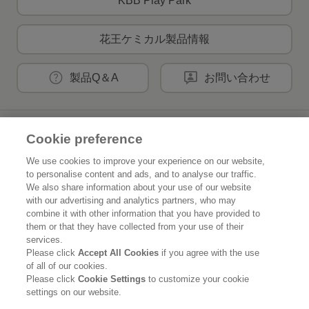
KBB Play Park
花王ケミカル製品情報
製品Q＆A
お問い合わせ
花王公式SNSアカウント
Cookie preference
We use cookies to improve your experience on our website,
to personalise content and ads, and to analyse our traffic.
We also share information about your use of our website
with our advertising and analytics partners, who may
Home
花王について
combine it with other information that you have provided to
them or that they have collected from your use of their
サステナビリティ
イノベーション
services.
Please click
Accept All Cookies
if you agree with the use
of all of our cookies.
ブランド
投資家情報
Please click
Cookie Settings
to customize your cookie
settings on our website.
ニュースルーム
採用情報