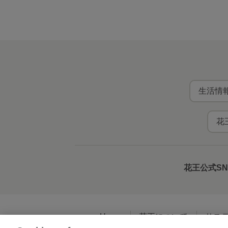
生活情報
花
花王公式S
Home
花王について
サス