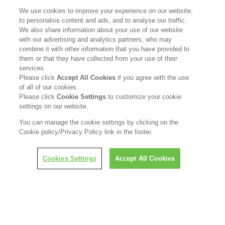
花王公式SNSアカウント
We use cookies to improve your experience on our website,
to personalise content and ads, and to analyse our traffic.
We also share information about your use of our website
with our advertising and analytics partners, who may
combine it with other information that you have provided to
Home
花王について
them or that they have collected from your use of their
services.
Please click
Accept All Cookies
if you agree with the use
サステナビリティ
イノベーション
of all of our cookies.
Please click
Cookie Settings
to customize your cookie
ブランド
投資家情報
settings on our website.
You can manage the cookie settings by clicking on the
ニュースルーム
採用情報
Cookie policy/Privacy Policy link in the footer.
利用規約
花王のアクセシビリティ
個人情報保護方針
Cookies Settings
Accept All Cookies
利用者情報の外部送信
ソーシャルメディアポリシー
© Kao Corporation