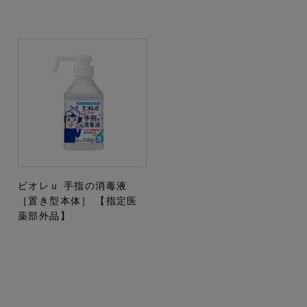
ビオレｕ 手指の消毒液
［置き型本体］ 【指定医
薬部外品】