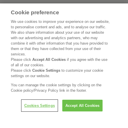
Cookie preference
花王公式SNSアカウント
We use cookies to improve your experience on our website,
to personalise content and ads, and to analyse our traffic.
We also share information about your use of our website
with our advertising and analytics partners, who may
combine it with other information that you have provided to
Home
花王について
them or that they have collected from your use of their
services.
サステナビリティ
イノベーション
Please click
Accept All Cookies
if you agree with the use
of all of our cookies.
ブランド
投資家情報
Please click
Cookie Settings
to customize your cookie
settings on our website.
ニュースルーム
採用情報
You can manage the cookie settings by clicking on the
Cookie policy/Privacy Policy link in the footer.
利用規約
花王のアクセシビリティ
個人情報保護方針
Cookies Settings
Accept All Cookies
利用者情報の外部送信
ソーシャルメディアポリシー