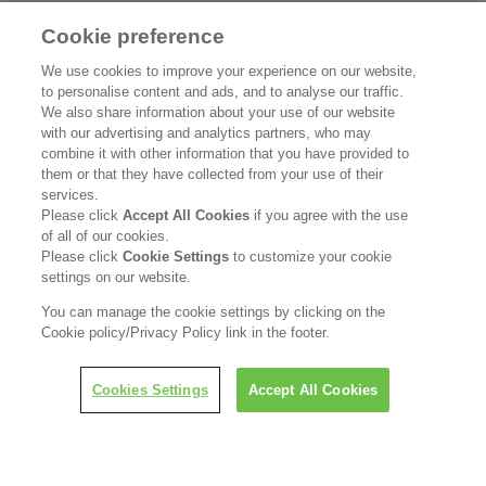
Cookie preference
花王公式SNSアカウント
We use cookies to improve your experience on our website,
to personalise content and ads, and to analyse our traffic.
We also share information about your use of our website
with our advertising and analytics partners, who may
combine it with other information that you have provided to
Home
花王について
them or that they have collected from your use of their
services.
Please click
Accept All Cookies
if you agree with the use
サステナビリティ
イノベーション
of all of our cookies.
Please click
Cookie Settings
to customize your cookie
ブランド
投資家情報
settings on our website.
You can manage the cookie settings by clicking on the
ニュースルーム
採用情報
Cookie policy/Privacy Policy link in the footer.
利用規約
花王のアクセシビリティ
個人情報保護方針
Cookies Settings
Accept All Cookies
利用者情報の外部送信
ソーシャルメディアポリシー