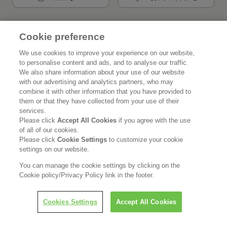
Cookie preference
花王公式SNSアカウント
We use cookies to improve your experience on our website,
to personalise content and ads, and to analyse our traffic.
We also share information about your use of our website
with our advertising and analytics partners, who may
combine it with other information that you have provided to
Home
花王について
them or that they have collected from your use of their
services.
サステナビリティ
イノベーション
Please click
Accept All Cookies
if you agree with the use
of all of our cookies.
ブランド
投資家情報
Please click
Cookie Settings
to customize your cookie
settings on our website.
ニュースルーム
採用情報
You can manage the cookie settings by clicking on the
Cookie policy/Privacy Policy link in the footer.
利用規約
花王のアクセシビリティ
個人情報保護方針
Cookies Settings
Accept All Cookies
利用者情報の外部送信
ソーシャルメディアポリシー