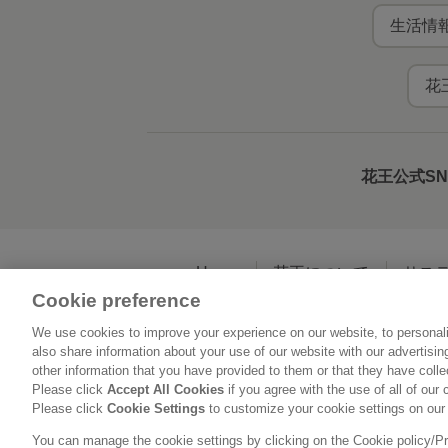
生活情報
花
花王公式S
Home
花王について
サス
Cookie preference
We use cookies to improve your experience on our website, to personali
利用規約
花王の
also share information about your use of our website with our advertisi
other information that you have provided to them or that they have coll
Please click
Accept All Cookies
if you agree with the use of all of our 
Please click
Cookie Settings
to customize your cookie settings on our
You can manage the cookie settings by clicking on the Cookie policy/Priv