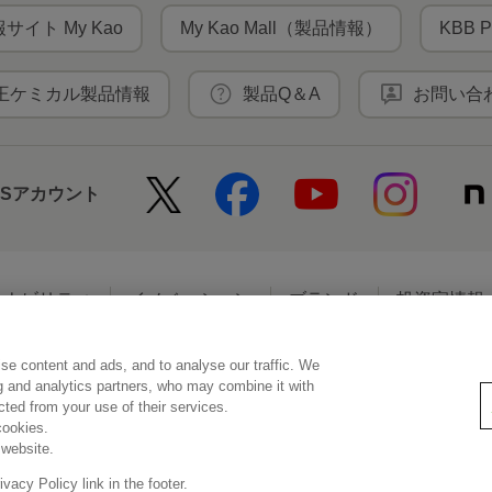
サイト My Kao
My Kao Mall（製品情報）
KBB P
王ケミカル製品情報
製品Q＆A
お問い合
NSアカウント
テナビリティ
イノベーション
ブランド
投資家情報
se content and ads, and to analyse our traffic. We
アクセシビリティ
個人情報保護方針
利用者情報の外部送信
ソーシ
ng and analytics partners, who may combine it with
ected from your use of their services.
cookies.
 website.
© Kao Corporation
acy Policy link in the footer.