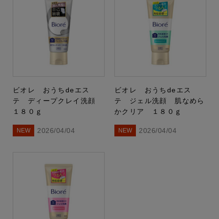
ビオレ おうちdeエス
ビオレ おうちdeエス
テ ディープクレイ洗顔
テ ジェル洗顔 肌なめら
１８０ｇ
かクリア １８０ｇ
2026/04/04
2026/04/04
NEW
NEW