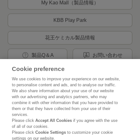
My Kao Mall（製品情報）
KBB Play Park
花王ケミカル製品情報
製品Q＆A
お問い合わせ
Cookie preference
We use cookies to improve your experience on our website,
花王公式SNSアカウント
to personalise content and ads, and to analyse our traffic.
We also share information about your use of our website
with our advertising and analytics partners, who may
combine it with other information that you have provided to
them or that they have collected from your use of their
services.
Home
花王について
Please click
Accept All Cookies
if you agree with the use
of all of our cookies.
サステナビリティ
イノベーション
Please click
Cookie Settings
to customize your cookie
settings on our website.