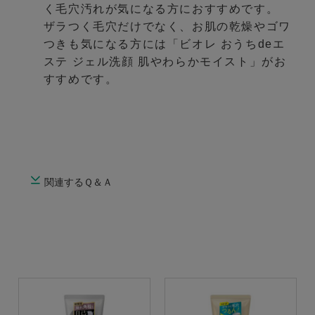
く毛穴汚れが気になる方におすすめです。
ザラつく毛穴だけでなく、お肌の乾燥やゴワ
つきも気になる方には「ビオレ おうちdeエ
ステ ジェル洗顔 肌やわらかモイスト」がお
すすめです。
関連するＱ＆Ａ