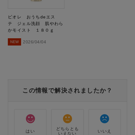
ビオレ おうちdeエス
テ ジェル洗顔 肌やわら
かモイスト １８０ｇ
2026/04/04
NEW
この情報で解決されましたか？
どちらとも
はい
いいえ
いえない