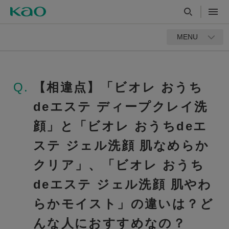
MENU
Q.
【相違点】「ビオレ おうち
deエステ ディープクレイ洗
顔」と「ビオレ おうちdeエ
ステ ジェル洗顔 肌なめらか
クリア」、「ビオレ おうち
deエステ ジェル洗顔 肌やわ
らかモイスト」の違いは？ど
んな人におすすめなの？