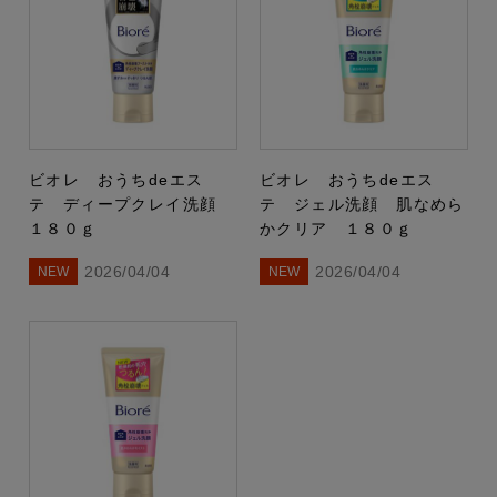
ビオレ おうちdeエス
ビオレ おうちdeエス
テ ディープクレイ洗顔
テ ジェル洗顔 肌なめら
１８０ｇ
かクリア １８０ｇ
2026/04/04
2026/04/04
NEW
NEW