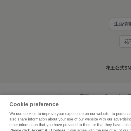
生活情報
花
花王公式S
Home
花王について
サス
Cookie preference
We use cookies to improve your experience on our website, to personali
利用規約
花王の
also share information about your use of our website with our advertisi
other information that you have provided to them or that they have coll
Please click
Accept All Cookies
if you agree with the use of all of our 