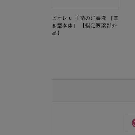
ビオレｕ 手指の消毒液 ［置
き型本体］ 【指定医薬部外
品】