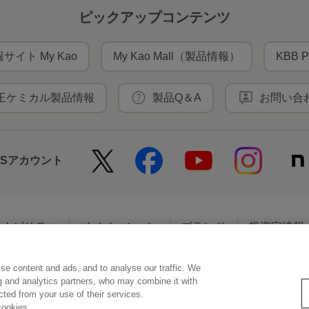
ピックアップコンテンツ
サイト My Kao
My Kao Mall（製品情報）
KBB P
王ケミカル製品情報
製品Q＆A
お問い合
NSアカウント
テナビリティ
イノベーション
ブランド
投資家情報
se content and ads, and to analyse our traffic. We
アクセシビリティ
個人情報保護方針
利用者情報の外部送信
ソーシ
ng and analytics partners, who may combine it with
ected from your use of their services.
cookies.