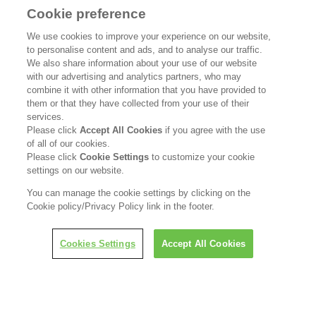
Cookie preference
花王公式SNSアカウント
We use cookies to improve your experience on our website,
to personalise content and ads, and to analyse our traffic.
We also share information about your use of our website
with our advertising and analytics partners, who may
combine it with other information that you have provided to
Home
花王について
them or that they have collected from your use of their
services.
サステナビリティ
イノベーション
Please click
Accept All Cookies
if you agree with the use
of all of our cookies.
ブランド
投資家情報
Please click
Cookie Settings
to customize your cookie
settings on our website.
ニュースルーム
採用情報
You can manage the cookie settings by clicking on the
Cookie policy/Privacy Policy link in the footer.
利用規約
花王のアクセシビリティ
個人情報保護方針
Cookies Settings
Accept All Cookies
利用者情報の外部送信
ソーシャルメディアポリシー
© Kao Corporation