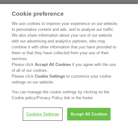
Cookie preference
花王公式SNSアカウント
We use cookies to improve your experience on our website,
to personalise content and ads, and to analyse our traffic.
We also share information about your use of our website
with our advertising and analytics partners, who may
combine it with other information that you have provided to
Home
花王について
them or that they have collected from your use of their
services.
サステナビリティ
イノベーション
Please click
Accept All Cookies
if you agree with the use
of all of our cookies.
ブランド
投資家情報
Please click
Cookie Settings
to customize your cookie
settings on our website.
ニュースルーム
採用情報
You can manage the cookie settings by clicking on the
Cookie policy/Privacy Policy link in the footer.
利用規約
花王のアクセシビリティ
個人情報保護方針
LINEで担当者につなぐ
Cookies Settings
Accept All Cookies
利用者情報の外部送信
ソーシャルメディアポリシー