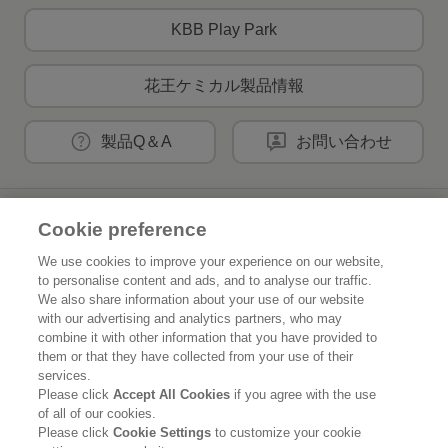
KBB Play Park
花王ケミカル製品情報
製品Q＆A
お問い合わせ
花王公式SNSアカウント
Cookie preference
We use cookies to improve your experience on our website,
to personalise content and ads, and to analyse our traffic.
We also share information about your use of our website
with our advertising and analytics partners, who may
Home
花王について
combine it with other information that you have provided to
them or that they have collected from your use of their
services.
サステナビリティ
イノベーション
Please click
Accept All Cookies
if you agree with the use
of all of our cookies.
ブランド
投資家情報
Please click
Cookie Settings
to customize your cookie