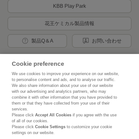
KBB Play Park
花王ケミカル製品情報
製品Q＆A
お問い合わせ
Cookie preference
花王公式SNSアカウント
We use cookies to improve your experience on our website,
to personalise content and ads, and to analyse our traffic.
We also share information about your use of our website
with our advertising and analytics partners, who may
combine it with other information that you have provided to
Home
花王について
them or that they have collected from your use of their
services.
サステナビリティ
イノベーション
Please click
Accept All Cookies
if you agree with the use
of all of our cookies.
Please click
Cookie Settings
to customize your cookie
ブランド
投資家情報
settings on our website.