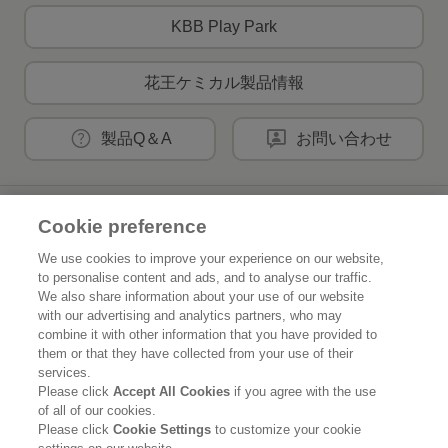
KBB Play Park
花王ケミカル製品情報
製品Q＆A
お問い合わせ
花王公式SNSアカウント
Cookie preference
We use cookies to improve your experience on our website,
to personalise content and ads, and to analyse our traffic.
We also share information about your use of our website
with our advertising and analytics partners, who may
Home
花王について
combine it with other information that you have provided to
them or that they have collected from your use of their
services.
サステナビリティ
イノベーション
Please click
Accept All Cookies
if you agree with the use
of all of our cookies.
ブランド
投資家情報
Please click
Cookie Settings
to customize your cookie