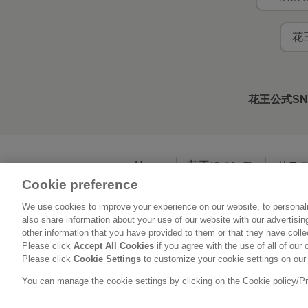
花
花王公式S
Home
花王について
サス
Cookie preference
We use cookies to improve your experience on our website, to personali
利用規約
花王の
also share information about your use of our website with our advertisi
other information that you have provided to them or that they have coll
Please click
Accept All Cookies
if you agree with the use of all of our 
Please click
Cookie Settings
to customize your cookie settings on our
You can manage the cookie settings by clicking on the Cookie policy/Priv