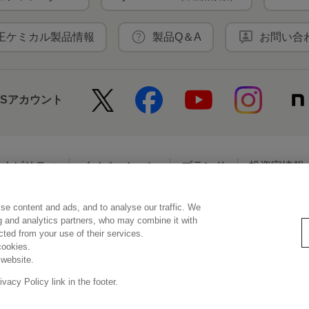
王ケミカル製品情報
製品Q＆A
お問い合
NSアカウント
テナビリティ
イノベーション
ブランド
投資家情報
se content and ads, and to analyse our traffic. We
アクセシビリティ
個人情報保護方針
利用者情報の外部送信
ソーシ
ng and analytics partners, who may combine it with
ected from your use of their services.
cookies.
 website.
© Kao Corporation
acy Policy link in the footer.