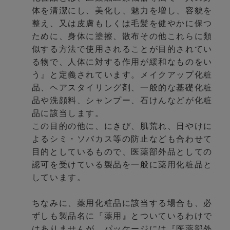
体を清潔にし、美化し、魅力を増し、容貌を
整え、又は皮膚もしくは毛髪を健やかに保つ
ために、身体に塗擦、散布その他これらに類
似する方法で使用されることが目的されてい
る物で、人体に対する作用が緩和なものをい
う』と定義されています。メイクアップ化粧
品、ヘアスタイリング剤、一般的な基礎化粧
品や洗顔料、シャンプー、石けんなどが化粧
品に該当します。
この目的の他に、にきび、肌荒れ、日やけに
よるシミ・ソバカス等の防止なども合わせて
目的としているもので、医薬部外品としての
認可を受けている製品を一般に薬用化粧品と
しています。
ちなみに、薬用化粧品に該当する場合も、必
ずしも製品名に『薬用』とついているわけで
はありませんが、パッケージには『医薬部外