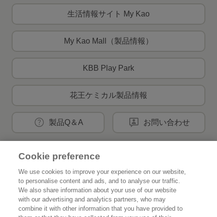
生活情報サイト My Kao
My Kao Mall（製品情報）
KBB Play Park
花王ケミカル製品情報
製品Q＆A
お問い合わせ
Cookie preference
花王公式SNSアカウント
We use cookies to improve your experience on our website,
to personalise content and ads, and to analyse our traffic.
We also share information about your use of our website
with our advertising and analytics partners, who may
combine it with other information that you have provided to
Home
花王について