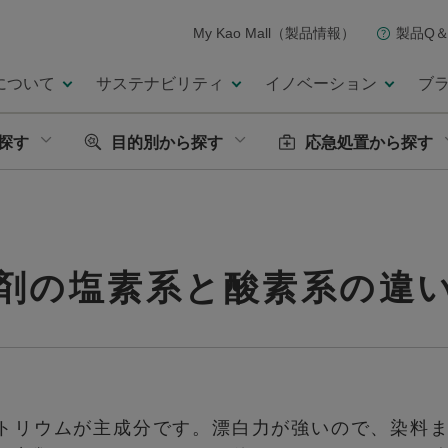
My Kao Mall（製品情報）
製品Q＆
について
サステナビリティ
イノベーション
ブ
探す
目的別から探す
応急処置から探す
剤の塩素系と酸素系の違
トリウムが主成分です。漂白力が強いので、染料