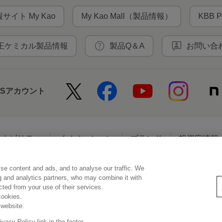
サイト My Kao
My Kao Mall（製品情報）
KBB P
王ケミカル製品情報
製品Q＆A
お問い合
NSアカウント
テナビリティ
イノベーション
ブランド
投資家情報
se content and ads, and to analyse our traffic. We
アクセシビリティ
個人情報保護方針
利用者情報の外部送信
ソーシ
ng and analytics partners, who may combine it with
ected from your use of their services.
cookies.
 website.
© Kao Corporation
acy Policy link in the footer.