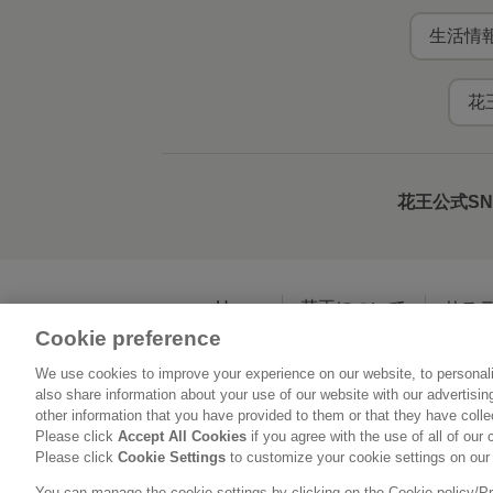
生活情報
花
花王公式S
Home
花王について
サス
Cookie preference
We use cookies to improve your experience on our website, to personali
利用規約
花王の
also share information about your use of our website with our advertisi
other information that you have provided to them or that they have coll
Please click
Accept All Cookies
if you agree with the use of all of our 
Please click
Cookie Settings
to customize your cookie settings on our
You can manage the cookie settings by clicking on the Cookie policy/Priv