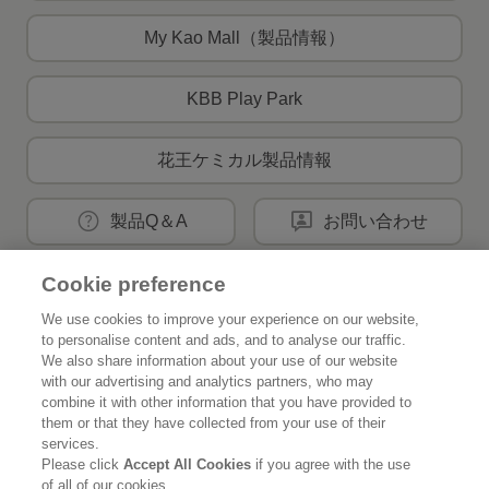
My Kao Mall（製品情報）
KBB Play Park
花王ケミカル製品情報
製品Q＆A
お問い合わせ
Cookie preference
花王公式SNSアカウント
We use cookies to improve your experience on our website,
to personalise content and ads, and to analyse our traffic.
We also share information about your use of our website
with our advertising and analytics partners, who may
combine it with other information that you have provided to
them or that they have collected from your use of their
Home
花王について
services.
Please click
Accept All Cookies
if you agree with the use
サステナビリティ
イノベーション
of all of our cookies.