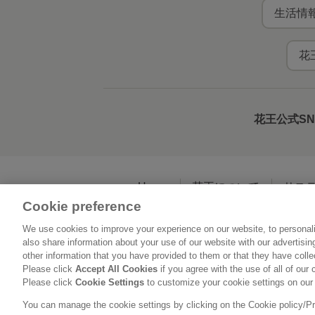
生活情報
花
花王公式S
Home
花王について
サス
Cookie preference
We use cookies to improve your experience on our website, to personali
利用規約
花王の
also share information about your use of our website with our advertisi
other information that you have provided to them or that they have coll
Please click
Accept All Cookies
if you agree with the use of all of our 
Please click
Cookie Settings
to customize your cookie settings on our
You can manage the cookie settings by clicking on the Cookie policy/Priv