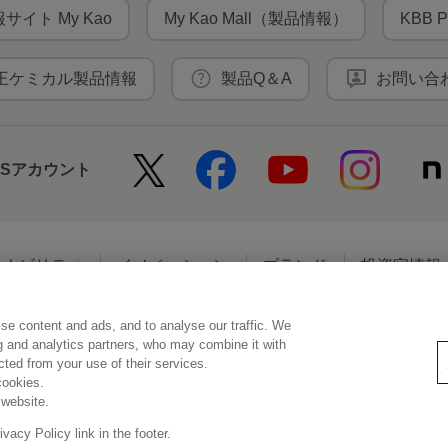
サイト My Kao
My Kao Mall（製品情報）
KBB P
王ケミカル製品情報
製品Q＆A
お問い合
NSアカウント
テナビリティ
イノベーション
ブランド
投資家情報
se content and ads, and to analyse our traffic. We
アクセシビリティ
個人情報保護方針
利用者情報の外部送信
ソーシ
ng and analytics partners, who may combine it with
ected from your use of their services.
cookies.
 website.
© Kao Corporation
acy Policy link in the footer.