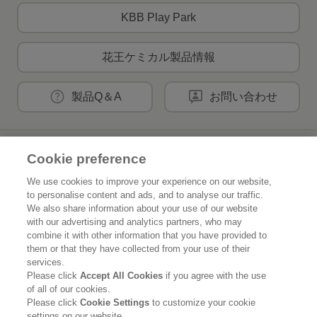
KBB Play Park
花王ケミカル製品情報
製品Q＆A
お問い合わせ
花王公式SNSアカウント
Cookie preference
We use cookies to improve your experience on our website,
to personalise content and ads, and to analyse our traffic.
We also share information about your use of our website
with our advertising and analytics partners, who may
Home
花王について
combine it with other information that you have provided to
them or that they have collected from your use of their
services.
サステナビリティ
イノベーション
Please click
Accept All Cookies
if you agree with the use
of all of our cookies.
ブランド
投資家情報
Please click
Cookie Settings
to customize your cookie
settings on our website.