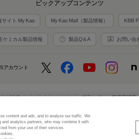
ピックアップコンテンツ
サイト My Kao
My Kao Mall（製品情報）
KBB P
王ケミカル製品情報
製品Q＆A
お問い合
NSアカウント
テナビリティ
イノベーション
ブランド
投資家情報
se content and ads, and to analyse our traffic. We
アクセシビリティ
個人情報保護方針
利用者情報の外部送信
ソーシ
ng and analytics partners, who may combine it with
ected from your use of their services.
cookies.