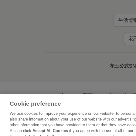
生活情報
花
花王公式S
Home
花王について
サス
Cookie preference
We use cookies to improve your experience on our website, to personali
利用規約
花王の
also share information about your use of our website with our advertisi
other information that you have provided to them or that they have coll
Please click
Accept All Cookies
if you agree with the use of all of our 